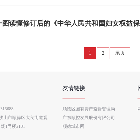
一图读懂修订后的《中华人民共和国妇女权益保
1
2
尾页
友情链接
315688
顺德区国有资产监督管理局
佛山市顺德区大良街道观
广东顺控发展股份有限公司
场1号楼2101
顺德城市网