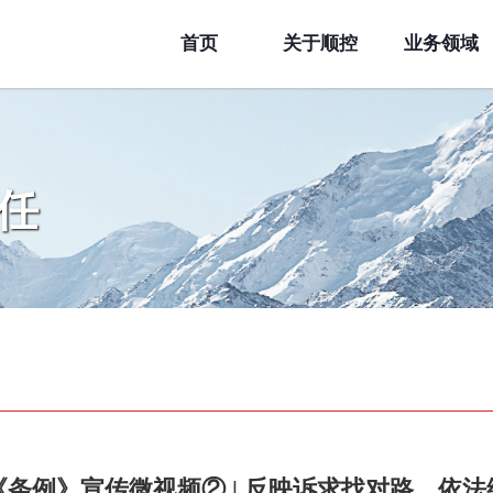
首页
关于顺控
业务领域
任
《条例》宣传微视频② | 反映诉求找对路，依